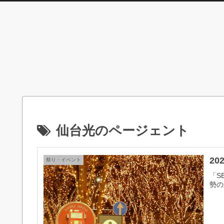
仙台光のページェント
2
祭り・イベント
「S
勢の