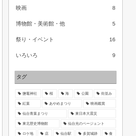
映画
8
博物館・美術館・他
5
祭り・イベント
16
いろいろ
9
タグ
鹽竈神社
桜
海
公園
街並み
紅葉
あやめまつり
映画鑑賞
仙台青葉まつり
東日本大震災
東北歴史博物館
仙台光のページェント
ロケ地
店
仙台駅
多賀城跡
食