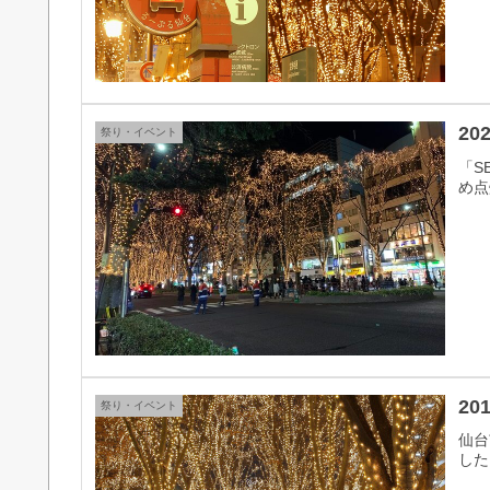
20
祭り・イベント
「S
め点
20
祭り・イベント
仙台
した