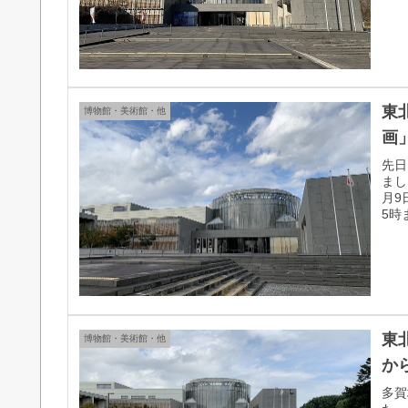
東
博物館・美術館・他
画
先日
まし
月9
5時
東
博物館・美術館・他
か
多賀