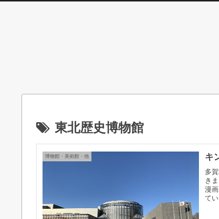
東北歴史博物館
キ
博物館・美術館・他
多賀
きま
漫画
てい