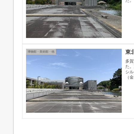
た。
東
博物館・美術館・他
多賀
た。
シル
（金