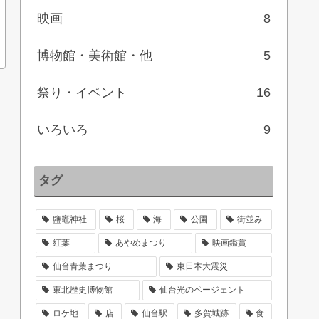
映画
8
博物館・美術館・他
5
祭り・イベント
16
いろいろ
9
タグ
鹽竈神社
桜
海
公園
街並み
紅葉
あやめまつり
映画鑑賞
仙台青葉まつり
東日本大震災
東北歴史博物館
仙台光のページェント
ロケ地
店
仙台駅
多賀城跡
食