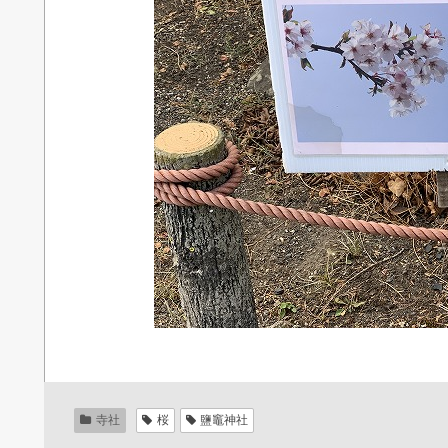
寺社
桜
鹽竈神社