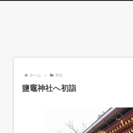
ホーム
寺社
鹽竈神社へ初詣