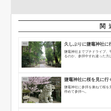
関
久しぶりに鹽竈神社に
寺社
鹽竈神社までプチドライブ、
るのか、参拝中すれ違った方
鹽竈神社に桜を見に行
寺社
鹽竈神社に参拝を兼ねて桜を
停めて参拝へ。