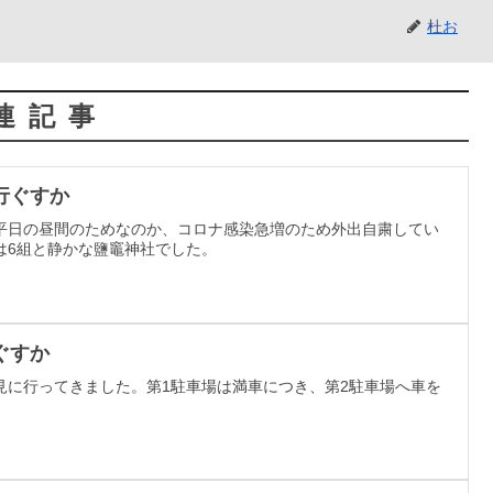
杜お
連記事
行ぐすか
平日の昼間のためなのか、コロナ感染急増のため外出自粛してい
は6組と静かな鹽竈神社でした。
ぐすか
見に行ってきました。第1駐車場は満車につき、第2駐車場へ車を