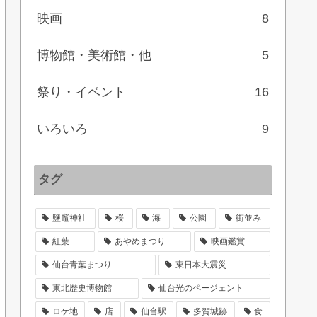
映画
8
博物館・美術館・他
5
祭り・イベント
16
いろいろ
9
タグ
鹽竈神社
桜
海
公園
街並み
紅葉
あやめまつり
映画鑑賞
仙台青葉まつり
東日本大震災
東北歴史博物館
仙台光のページェント
ロケ地
店
仙台駅
多賀城跡
食