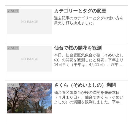
日が続いて一気に開花が進みましたね、
過去最早とのことです。...
カテゴリーとタグの変更
いろいろ
過去記事のカテゴリーとタグの使い方を
変更し打ち換えました。
仙台で桜の開花を観測
いろいろ
本日、仙台管区気象台が桜（そめいよし
の）の開花を観測したと発表、平年より
14日早く（平年は、4月11日）、昨年と
同じ（昨年は、3月28日）観測とのことで
す。宮城県は独自に緊急事態宣言中（4月
11日まで）なので、密集・密接を避けて
桜を眺めたい...
さくら（そめいよしの）満開
いろいろ
仙台管区気象台が桜の満開を発表本日
（４月１０日）、仙台でさくら（そめい
よしの）の満開を観測しました。平年よ
り ６日 早く（平年は、４月１６日）、昨
年より ６日 遅い（昨年は、４月 ４日）
観測です。仙台管区気象台では、１９５
３年（昭和２８年）...