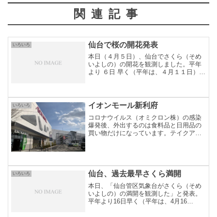
関連記事
仙台で桜の開花発表
いろいろ
本日（４月５日）、仙台でさくら（そめ
いよしの）の開花を観測しました。平年
より ６日 早く（平年は、４月１１日）、
昨年より ６日 遅い（昨年は、３月３０
日）観測です。仙台管区気象台発表資料
より
イオンモール新利府
いろいろ
コロナウイルス（オミクロン株）の感染
爆発後、外出するのは食料品と日用品の
買い物だけになっています。テイクアウ
トできる美味しいものを買って帰るのが
今の楽しみです。
仙台、過去最早さくら満開
いろいろ
本日、「仙台管区気象台がさくら（そめ
いよしの）の満開を観測した」と発表。
平年より16日早く（平年は、4月16
日）、昨年より3日早い（昨年は、4月3
日）観測とのことです。この頃、暖かい