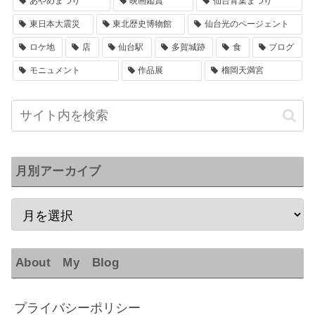
あやめまつり
映画鑑賞
仙台青葉まつり
東日本大震災
東北歴史博物館
仙台光のページェント
ロケ地
店
仙台駅
多賀城跡
食
ブログ
モニュメント
作品展
榴岡天満宮
月別アーカイブ
About My Blog
プライバシーポリシー