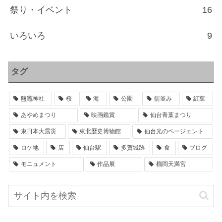
祭り・イベント
16
いろいろ
9
タグ
鹽竈神社
桜
海
公園
街並み
紅葉
あやめまつり
映画鑑賞
仙台青葉まつり
東日本大震災
東北歴史博物館
仙台光のページェント
ロケ地
店
仙台駅
多賀城跡
食
ブログ
モニュメント
作品展
榴岡天満宮