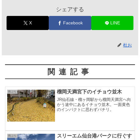
シェアする
X
Facebook
LINE
杜お
関連記事
榴岡天満宮下のイチョウ並木
街ぶら
JR仙石線・榴ヶ岡駅から榴岡天満宮へ向
かう途中にあるイチョウ並木。一面黄色
のインパクトに思わずパチリ。
スリーエム仙台港パークに行ぐす
街ぶら