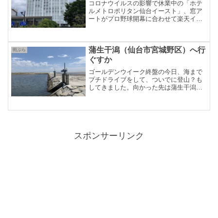
コロナウイルスの影響で休業中の「ホテ
ルメトロポリタン仙台イースト」、窓ア
ートがプロ野球開幕に合わせて楽天イー
グルスの「E」マークに変わっていま
す。ちょっと古い「ネタ」ですが記録の
ため書いておきます。前回は、宮城県の
蒲生干潟（仙台市宮城野区）へ行
観光PRキャラクター「むす...
街ぶら
ぐすか
ゴールデンウイーク終盤の今日、海まで
プチドライブをして、ついでに登山？も
してきました。向かった先は蒲生干潟、
天気は良いのですが風が強かったです。
スポンサーリンク