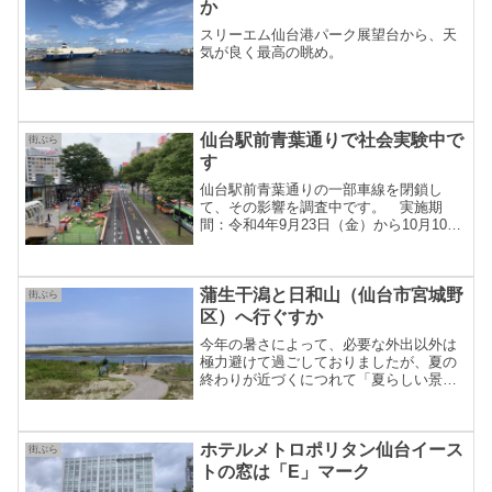
か
スリーエム仙台港パーク展望台から、天
気が良く最高の眺め。
仙台駅前青葉通りで社会実験中で
街ぶら
す
仙台駅前青葉通りの一部車線を閉鎖し
て、その影響を調査中です。 実施期
間：令和4年9月23日（金）から10月10日
（月）までの18日間 交通規制があるの
で注意が必要です。
蒲生干潟と日和山（仙台市宮城野
街ぶら
区）へ行ぐすか
今年の暑さによって、必要な外出以外は
極力避けて過ごしておりましたが、夏の
終わりが近づくにつれて「夏らしい景
色」が見たくなり、買い物ついでに「蒲
生干潟」へ行ってきました。しかしなが
ら、暑さに負けて滞在わずかにて帰路
ホテルメトロポリタン仙台イース
へ。
街ぶら
トの窓は「E」マーク