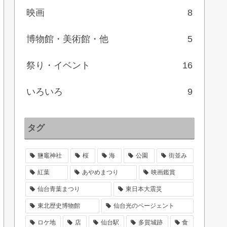
映画
8
博物館・美術館・他
5
祭り・イベント
16
いろいろ
9
タグ
鹽竈神社
桜
海
公園
街並み
紅葉
あやめまつり
映画鑑賞
仙台青葉まつり
東日本大震災
東北歴史博物館
仙台光のページェント
ロケ地
店
仙台駅
多賀城跡
食